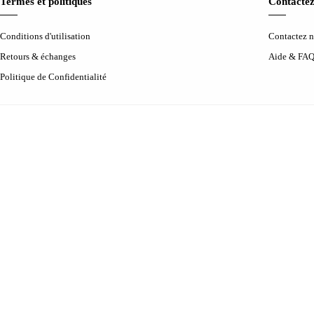
Termes et politiques
Contactez
Conditions d'utilisation
Contactez 
Retours & échanges
Aide & FA
Politique de Confidentialité