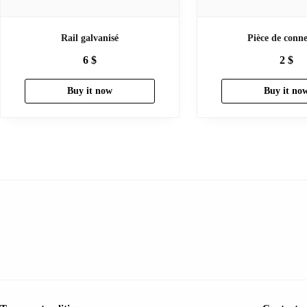
Rail galvanisé
Pièce de conn
6
$
2
$
Buy it now
Buy it no