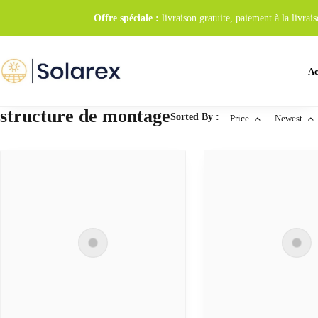
Offre spéciale :
livraison gratuite, paiement à la livr
Ac
structure de montage
Sorted By :
Price
Newest