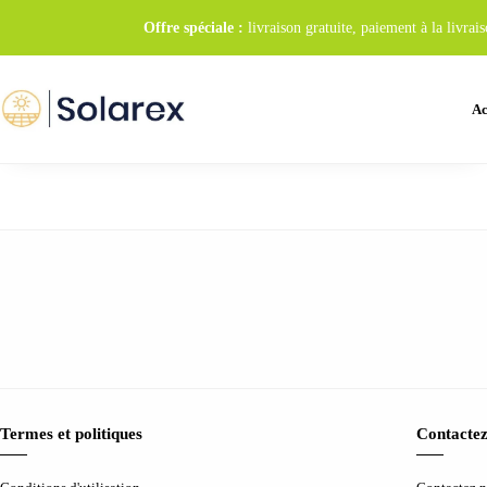
Offre spéciale :
livraison gratuite, paiement à la livr
Ac
Termes et politiques
Contactez