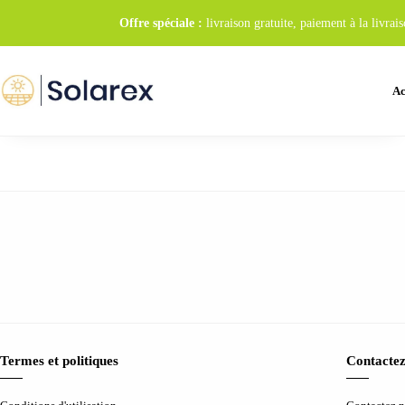
Offre spéciale :
livraison gratuite, paiement à la livr
Ac
Termes et politiques
Contactez